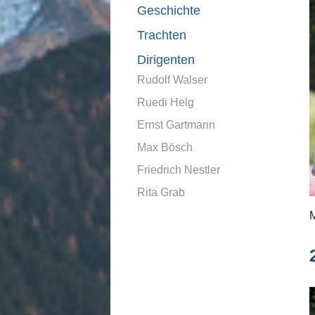
Geschichte
Trachten
Dirigenten
Rudolf Walser
Ruedi Helg
Ernst Gartmann
Max Bösch
Friedrich Nestler
Rita Grab
M