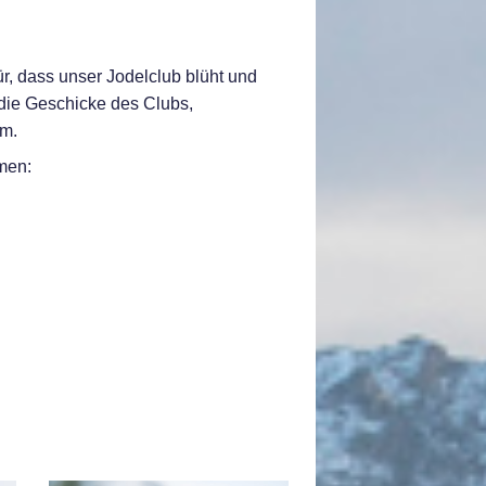
r, dass unser Jodelclub blüht und
 die Geschicke des Clubs,
um.
men: