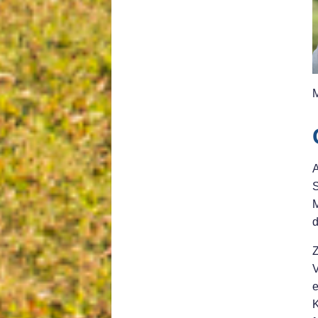
M
A
S
M
d
Z
V
e
K